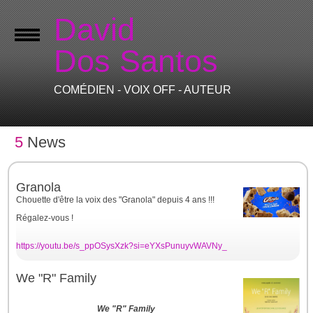
David
Dos Santos
COMÉDIEN - VOIX OFF - AUTEUR
5
News
Granola
Chouette d'être la voix des "Granola" depuis 4 ans !!!
Régalez-vous !
https://youtu.be/s_ppOSysXzk?si=eYXsPunuyvWAVNy_
We "R" Family
We "R" Family