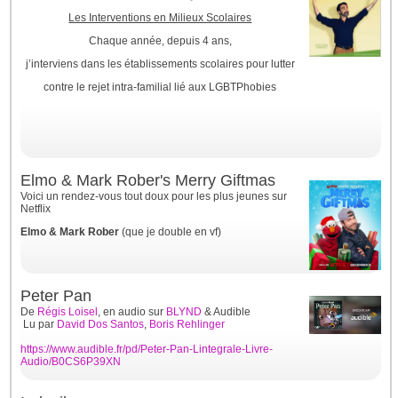
Les Interventions en Milieux Scolaires
Chaque année, depuis 4 ans,
j’interviens dans les établissements scolaires pour lutter
contre le rejet intra-familial lié aux LGBTPhobies
Elmo & Mark Rober's Merry Giftmas
Voici un rendez-vous tout doux pour les plus jeunes sur
Netflix
Elmo & Mark Rober
(que je double en vf)
Peter Pan
De
Régis Loisel
, en audio sur
BLYND
& Audible
Lu par
David Dos Santos
,
Boris Rehlinger
https://www.audible.fr/pd/Peter-Pan-Lintegrale-Livre-
Audio/B0CS6P39XN