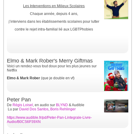
Les Interventions en Milieux Scolaires
Chaque année, depuis 4 ans,
j’interviens dans les établissements scolaires pour lutter
contre le rejet intra-familial lié aux LGBTPhobies
Elmo & Mark Rober's Merry Giftmas
Voici un rendez-vous tout doux pour les plus jeunes sur
Netflix
Elmo & Mark Rober
(que je double en vf)
Peter Pan
De
Régis Loisel
, en audio sur
BLYND
& Audible
Lu par
David Dos Santos
,
Boris Rehlinger
https://www.audible.fr/pd/Peter-Pan-Lintegrale-Livre-
Audio/B0CS6P39XN