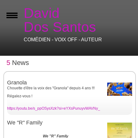
David
Dos Santos
COMÉDIEN - VOIX OFF - AUTEUR
5
News
Granola
Chouette d'être la voix des "Granola" depuis 4 ans !!!
Régalez-vous !
https://youtu.be/s_ppOSysXzk?si=eYXsPunuyvWAVNy_
We "R" Family
We "R" Family