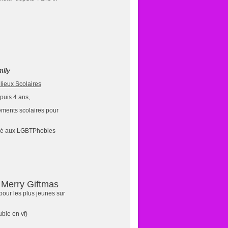
mily
lieux Scolaires
uis 4 ans,
sements scolaires pour
l lié aux LGBTPhobies
 Merry Giftmas
pour les plus jeunes sur
uble en vf)