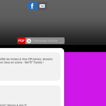
PDF
Télécharger la fiche
éfilé de mode) & Voix Off (séries, dessins
on Seul en scène : We"R" Family !
nola" depuis 4 ans !!!