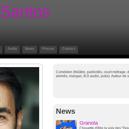
 Santos
Audio
News
Presse
Contact
Comédien (théâtre, publicités, court-métrage, d
animés, mangas, B.D.audio, pubs). Auteur de s
News
Granola
Chouette d'être la voix des "Gra