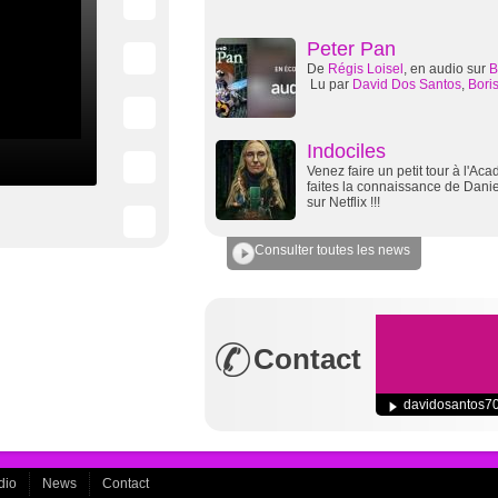
Peter Pan
De
Régis Loisel
, en audio sur
B
Lu par
David Dos Santos
,
Bori
Indociles
Venez faire un petit tour à l'Ac
faites la connaissance de Danie
sur Netflix !!!
Consulter toutes les news
Contact
davidosantos7
dio
News
Contact