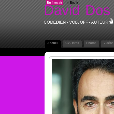
En français
In English
David
Dos
COMÉDIEN - VOIX OFF - AUTEUR
Accueil
CV / Infos
Photos
Vidéos