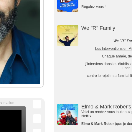
Régalez-vous !
We "R" Family
We "R" Fa
Les Interventions en Mi
Chaque année, dep
j’interviens dans les établis
lutter
contre le rejet intra-familia
sentation
Elmo & Mark Rober's
Voici un rendez-vous tout doux 
Netflix
Elmo & Mark Rober
(que je do