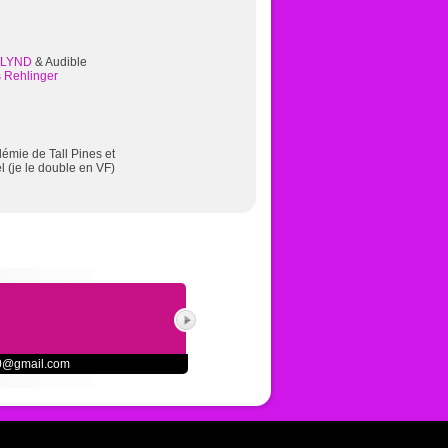
LYND
& Audible
s Rehlinger
adémie de Tall Pines et
l (je le double en VF)
0@gmail.com